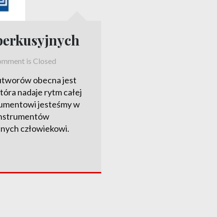
perkusyjnych
mment is Closed
 utworów obecna jest
tóra nadaje rytm całej
trumentowi jesteśmy w
 instrumentów
anych człowiekowi.