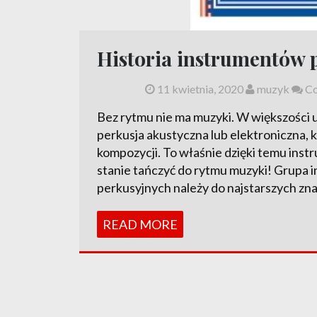
Historia instrumentów 
11 kwietnia, 2020
muzyk
Co
Bez rytmu nie ma muzyki. W większości
perkusja akustyczna lub elektroniczna, k
kompozycji. To właśnie dzięki temu ins
stanie tańczyć do rytmu muzyki! Grupa
perkusyjnych należy do najstarszych zn
READ MORE