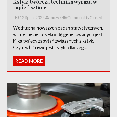
Kstyk: twórcza technika wyrazu w
rapie i sztuce
12 lipca, 2025
muzyk
Comment is Closed
Według najnowszych badań statystycznych,
w internecie co sekundę generowanych jest
kilka tysięcy zapytań związanych z kstyk.
Czym właściwie jest kstyk i dlaczeg…
READ MORE