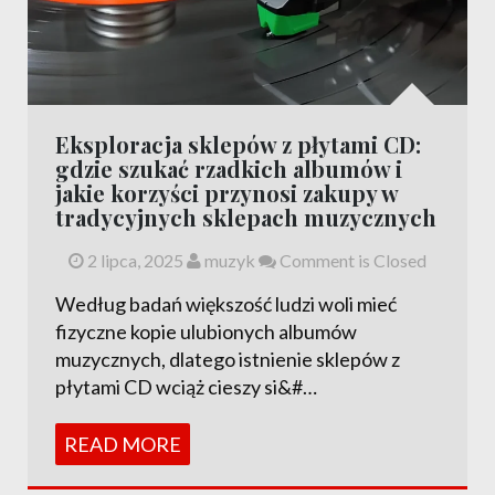
Eksploracja sklepów z płytami CD:
gdzie szukać rzadkich albumów i
jakie korzyści przynosi zakupy w
tradycyjnych sklepach muzycznych
2 lipca, 2025
muzyk
Comment is Closed
Według badań większość ludzi woli mieć
fizyczne kopie ulubionych albumów
muzycznych, dlatego istnienie sklepów z
płytami CD wciąż cieszy si&#…
READ MORE