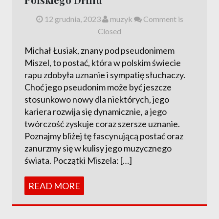
12 grudnia, 2023
muzyk
Comment is
Closed
Michał Łusiak, znany pod pseudonimem
Miszel, to postać, która w polskim świecie
rapu zdobyła uznanie i sympatię słuchaczy.
Choć jego pseudonim może być jeszcze
stosunkowo nowy dla niektórych, jego
kariera rozwija się dynamicznie, a jego
twórczość zyskuje coraz szersze uznanie.
Poznajmy bliżej tę fascynującą postać oraz
zanurzmy się w kulisy jego muzycznego
świata. Początki Miszela: […]
READ MORE