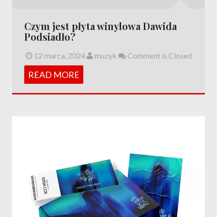
Czym jest płyta winylowa Dawida
Podsiadło?
12 marca, 2024
muzyk
Comment is Closed
READ MORE