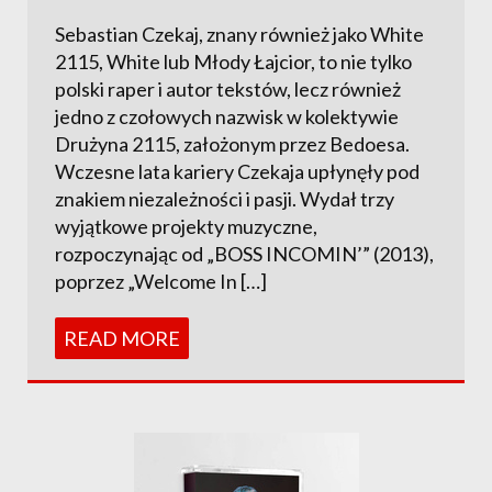
Sebastian Czekaj, znany również jako White
2115, White lub Młody Łajcior, to nie tylko
polski raper i autor tekstów, lecz również
jedno z czołowych nazwisk w kolektywie
Drużyna 2115, założonym przez Bedoesa.
Wczesne lata kariery Czekaja upłynęły pod
znakiem niezależności i pasji. Wydał trzy
wyjątkowe projekty muzyczne,
rozpoczynając od „BOSS INCOMIN’” (2013),
poprzez „Welcome In […]
READ MORE