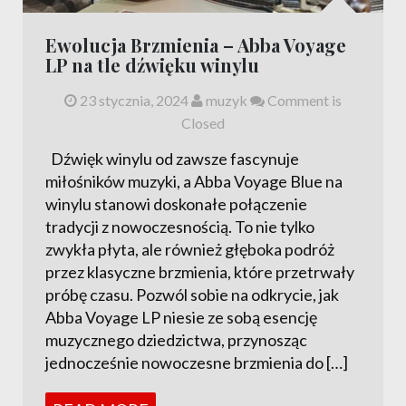
Ewolucja Brzmienia – Abba Voyage
LP na tle dźwięku winylu
23 stycznia, 2024
muzyk
Comment is
Closed
Dźwięk winylu od zawsze fascynuje
miłośników muzyki, a Abba Voyage Blue na
winylu stanowi doskonałe połączenie
tradycji z nowoczesnością. To nie tylko
zwykła płyta, ale również głęboka podróż
przez klasyczne brzmienia, które przetrwały
próbę czasu. Pozwól sobie na odkrycie, jak
Abba Voyage LP niesie ze sobą esencję
muzycznego dziedzictwa, przynosząc
jednocześnie nowoczesne brzmienia do […]