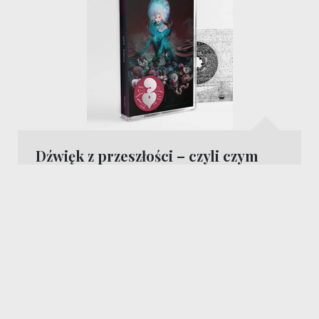
Dźwięk z przeszłości – czyli czym
charakteryzowała się kaseta MC
17 listopada, 2023
muzyk
Comment is
Closed
READ MORE