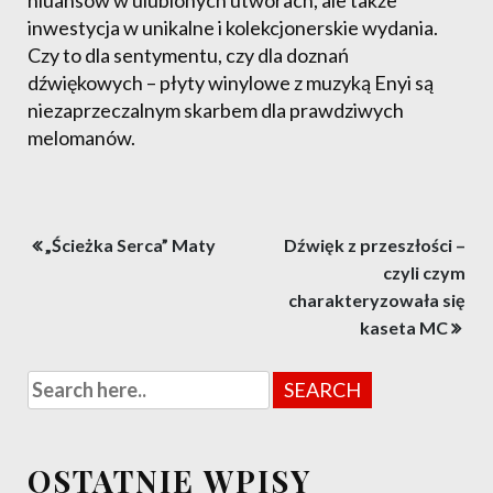
niuansów w ulubionych utworach, ale także
inwestycja w unikalne i kolekcjonerskie wydania.
Czy to dla sentymentu, czy dla doznań
dźwiękowych – płyty winylowe z muzyką Enyi są
niezaprzeczalnym skarbem dla prawdziwych
melomanów.
Nawigacja
„Ścieżka Serca” Maty
Dźwięk z przeszłości –
wpisu
czyli czym
charakteryzowała się
kaseta MC
OSTATNIE WPISY