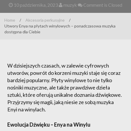
10 października, 2023
muzyk
Comment is Closed
Home
/
Akcesoria perkusyjne
/
Utwory Enya na płytach winylowych – ponadczasowa muzyka
dostępna dla Ciebie
W dzisiejszych czasach, w zalewie cyfrowych
utworów, powrót do korzeni muzyki staje się coraz
bardziej popularny. Płyty winylowe to nie tylko
nośniki muzyczne, ale także prawdziwe dzieła
sztuki, które oferują unikalne doznania dźwiękowe.
Przyjrzymy się magii, jaką niesie ze sobą muzyka
Enyi na winylach.
Ewolucja Dźwięku – Enya na Winylu