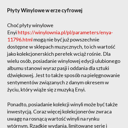
Płyty Winylowe w erze cyfrowej
Choć płyty winylowe
Enyi
https://winylownia.pl/pl/parameters/enya-
11796.html
mogą nie być już powszechnie
dostępne w sklepach muzycznych, to ich wartość
jako kolekcjonerskich perełek wciąż rośnie. Dla
wielu osób, posiadanie winylowej edycji ulubionego
albumu stanowi wyraz pasji i oddania dla sztuki
dźwiękowej. Jest to także sposób na pielęgnowanie
sentymentów związanych z danym okresem w
życiu, który wiąże się z muzyką Enyi.
Ponadto, posiadanie kolekcji winyli może być także
inwestycją. Coraz więcej kolekcjonerów zwraca
uwagę na rosnącą wartość winyli na rynku
wtórnym. Rzadkie wydania, limitowane serie i