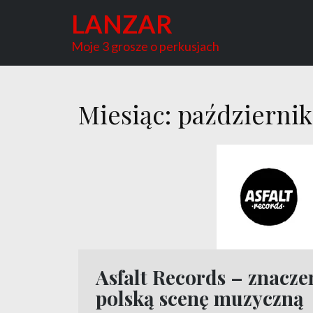
Skip
LANZAR
to
content
Moje 3 grosze o perkusjach
Miesiąc:
październik
Asfalt Records – znacze
polską scenę muzyczną