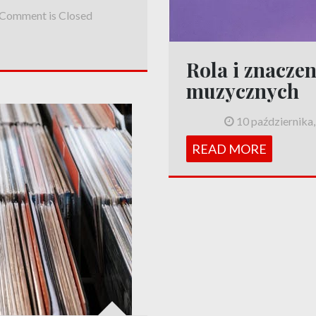
Comment is Closed
Rola i znacze
muzycznych
10 października
READ MORE