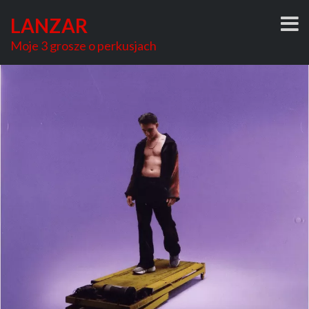
Skip
LANZAR
to
content
Moje 3 grosze o perkusjach