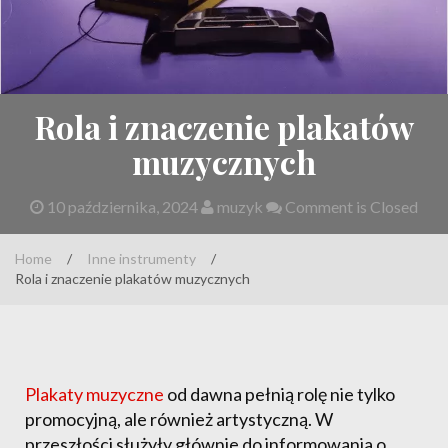
Rola i znaczenie plakatów
muzycznych
10 października, 2024
muzyk
Comment is Closed
Home
/
Inne instrumenty
/
Rola i znaczenie plakatów muzycznych
Plakaty muzyczne
od dawna pełnią rolę nie tylko
promocyjną, ale również artystyczną. W
przeszłości służyły głównie do informowania o