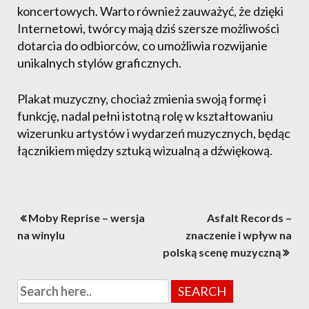
koncertowych. Warto również zauważyć, że dzięki
Internetowi, twórcy mają dziś szersze możliwości
dotarcia do odbiorców, co umożliwia rozwijanie
unikalnych stylów graficznych.
Plakat muzyczny, chociaż zmienia swoją formę i
funkcję, nadal pełni istotną rolę w kształtowaniu
wizerunku artystów i wydarzeń muzycznych, będąc
łącznikiem między sztuką wizualną a dźwiękową.
Nawigacja
Moby Reprise – wersja
Asfalt Records –
wpisu
na winylu
znaczenie i wpływ na
polską scenę muzyczną