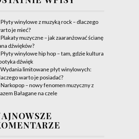
Płyty winylowe z muzyką rock – dlaczego
arto je mieć?
Plakaty muzyczne – jak zaaranżować ścianę
ana dźwięków?
Płyty winylowe hip hop – tam, gdzie kultura
potyka dźwięk
Wydania limitowane płyt winylowych:
laczego warto je posiadać?
Narkopop – nowy fenomen muzyczny z
azem Bałagane na czele
NAJNOWSZE
KOMENTARZE