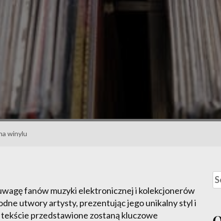
na winylu
uwagę fanów muzyki elektronicznej i kolekcjonerów
odne utwory artysty, prezentując jego unikalny styl i
 tekście przedstawione zostaną kluczowe