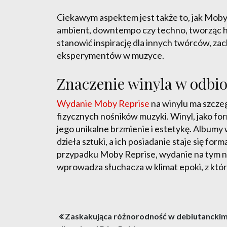
Ciekawym aspektem jest także to, jak Moby, 
ambient, downtempo czy techno, tworząc h
stanowić inspirację dla innych twórców, z
eksperymentów w muzyce.
Znaczenie winyla w odbi
Wydanie Moby Reprise
na winylu ma szcze
fizycznych nośników muzyki. Winyl, jako for
jego unikalne brzmienie i estetykę. Albumy
dzieła sztuki, a ich posiadanie staje się f
przypadku Moby Reprise, wydanie na tym n
wprowadza słuchacza w klimat epoki, z któr
Nawigacja
Zaskakująca różnorodność w debiutancki