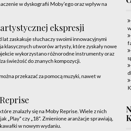
naczenie w dyskografii Moby’ego oraz wpływ na
artystycznej ekspresji
w
 lat zaskakuje słuchaczy swoimi innowacyjnymi
f
ja klasycznych utworów artysty, które zyskały nowe
ojekcie wykorzystano różnorodne instrumenty oraz
s
za świeżość do znanych kompozycji.
d
bi można przekazać za pomocą muzyki, nawet w
K
Reprise
tóre znalazły się na Moby Reprise. Wiele z nich
ak „Play” czy „18”. Zmienione aranżacje sprawiają,
ne kawałki w nowym wydaniu.