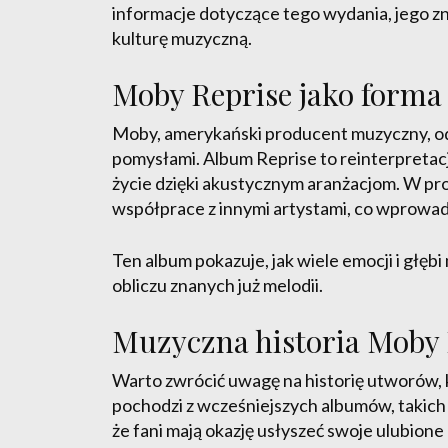
informacje dotyczące tego wydania, jego z
kulturę muzyczną.
Moby Reprise jako forma 
Moby, amerykański producent muzyczny, od
pomysłami. Album Reprise to reinterpretac
życie dzięki akustycznym aranżacjom. W pr
współprace z innymi artystami, co wprowad
Ten album pokazuje, jak wiele emocji i głę
obliczu znanych już melodii.
Muzyczna historia Moby 
Warto zwrócić uwagę na historię utworów, k
pochodzi z wcześniejszych albumów, takich j
że fani mają okazję usłyszeć swoje ulubio