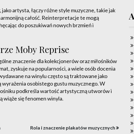
jako artysta, łączy różne style muzyczne, takie jak
armonijną całość. Reinterpretacje te mogą
achęcając do poszukiwań nowych brzmień i
orze Moby Reprise
gólne znaczenie dla kolekcjonerów oraz miłośników
mat, zyskuje na popularności, a wiele osób docenia
 wydawane na winylu często są traktowane jako
ormą wyrażenia osobistego gustu muzycznego. W
ośniku podkreśla wartość artystyczną utworów i
ą wiąże się fenomen winyla.
m
Rola i znaczenie plakatów muzycznych