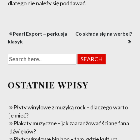
dlatego nie należy się poddawać.
Nawigacja
Pearl Export – perkusja
Co składa się na werbel?
wpisu
klasyk
OSTATNIE WPISY
Płyty winylowe z muzyką rock – dlaczego warto
je mieć?
Plakaty muzyczne – jak zaaranżować ścianę fana
dźwięków?
Płyty winylowe hip hop – tam, gdzie kultura