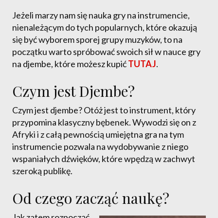
Jeżeli marzy nam się nauka gry na instrumencie,
nienależącym do tych popularnych, które okazują
się być wyborem sporej grupy muzyków, to na
początku warto spróbować swoich sił w nauce gry
na djembe, które możesz kupić
TUTAJ
.
Czym jest Djembe?
Czym jest djembe? Otóż jest to instrument, który
przypomina klasyczny bębenek. Wywodzi się on z
Afryki i z całą pewnością umiejętna gra na tym
instrumencie pozwala na wydobywanie z niego
wspaniałych dźwięków, które wpędzą w zachwyt
szeroką publikę.
Od czego zacząć naukę?
Jak zatem rozpocząć