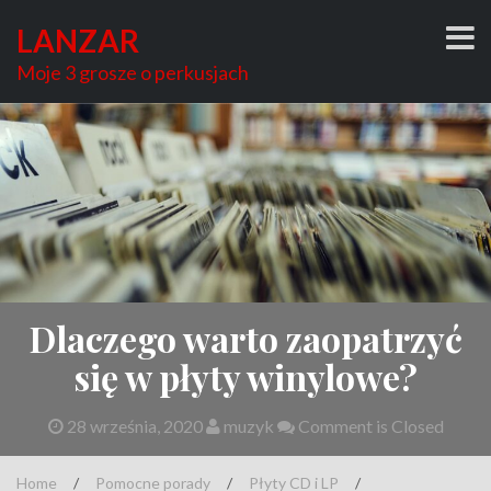
Skip
LANZAR
to
content
Moje 3 grosze o perkusjach
Dlaczego warto zaopatrzyć
się w płyty winylowe?
28 września, 2020
muzyk
Comment is Closed
Home
/
Pomocne porady
/
Płyty CD i LP
/