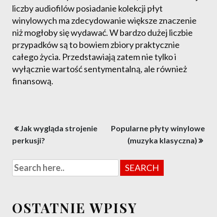
liczby audiofilów posiadanie kolekcji płyt
winylowych ma zdecydowanie większe znaczenie
niż mogłoby się wydawać. W bardzo dużej liczbie
przypadków są to bowiem zbiory praktycznie
całego życia. Przedstawiają zatem nie tylko i
wyłącznie wartość sentymentalną, ale również
finansową.
Nawigacja
Jak wygląda strojenie
Popularne płyty winylowe
wpisu
perkusji?
(muzyka klasyczna)
OSTATNIE WPISY