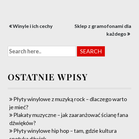
Nawigacja
Winyle i ich cechy
Sklep z gramofonami dla
wpisu
każdego
OSTATNIE WPISY
Płyty winylowe z muzyką rock – dlaczego warto
je mieć?
Plakaty muzyczne – jak zaaranżować ścianę fana
dźwięków?
Płyty winylowe hip hop – tam, gdzie kultura
spotyka dźwięk