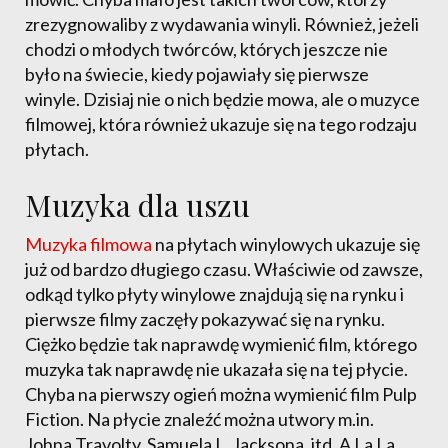
zrezygnowaliby z wydawania winyli. Również, jeżeli
chodzi o młodych twórców, których jeszcze nie
było na świecie, kiedy pojawiały się pierwsze
winyle. Dzisiaj nie o nich będzie mowa, ale o muzyce
filmowej, która również ukazuje się na tego rodzaju
płytach.
Muzyka dla uszu
Muzyka filmowa
na płytach winylowych ukazuje się
już od bardzo długiego czasu. Właściwie od zawsze,
odkąd tylko płyty winylowe znajdują się na rynku i
pierwsze filmy zaczęły pokazywać się na rynku.
Ciężko będzie tak naprawdę wymienić film, którego
muzyka tak naprawdę nie ukazała się na tej płycie.
Chyba na pierwszy ogień można wymienić film Pulp
Fiction. Na płycie znaleźć można utwory m.in.
Johna Travolty, Samuela L. Jacksona, itd. A La La