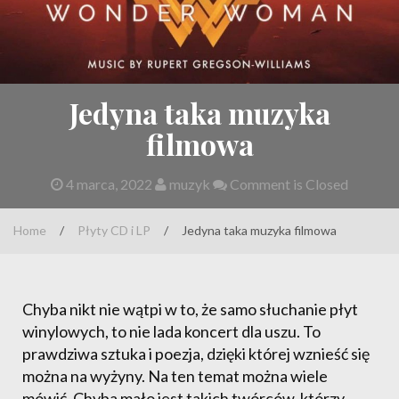
Jedyna taka muzyka
filmowa
4 marca, 2022
muzyk
Comment is Closed
Home
/
Płyty CD i LP
/
Jedyna taka muzyka filmowa
Chyba nikt nie wątpi w to, że samo słuchanie płyt
winylowych, to nie lada koncert dla uszu. To
prawdziwa sztuka i poezja, dzięki której wznieść się
można na wyżyny. Na ten temat można wiele
mówić. Chyba mało jest takich twórców, którzy