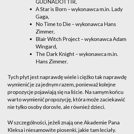
GUDNADOTTIR,
A Star is Born – wykonawca m.in. Lady
Gaga,
No Time to Die – wykonawca Hans
Zimmer,
Blair Witch Project – wykonawca Adam
Wingard,
The Dark Knight – wykonawca m.in.
Hans Zimmer.
Tych płyt jest naprawdę wiele i ciężko tak naprawdę
wymienić je za jednym razem, ponieważ kolejne
propozycje pojawiają się na liście. Na samym końcu
warto wymienić propozycję, która może zaciekawić
nie tylko osoby dorosłe, ale również dzieci.
W szczególności, jeżeli znają one Akademie Pana
Kleksa i niesamowite piosenki, jakie tam leciały.