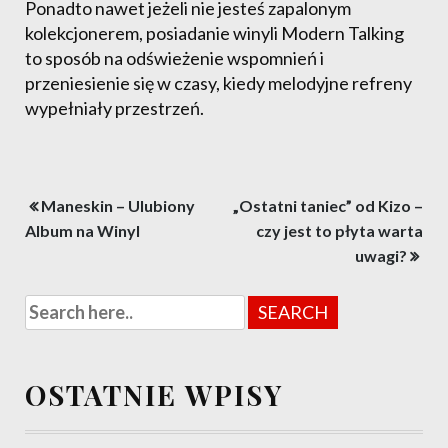
Ponadto nawet jeżeli nie jesteś zapalonym
kolekcjonerem, posiadanie winyli Modern Talking
to sposób na odświeżenie wspomnień i
przeniesienie się w czasy, kiedy melodyjne refreny
wypełniały przestrzeń.
Nawigacja
Maneskin – Ulubiony
„Ostatni taniec” od Kizo –
wpisu
Album na Winyl
czy jest to płyta warta
uwagi?
OSTATNIE WPISY