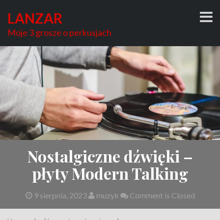
Skip
LANZAR
to
content
Moje 3 grosze o perkusjach
Nostalgiczne dźwięki –
płyty Modern Talking
9 sierpnia, 2023
muzyk
Comment is Closed