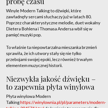
próbę czasu
Winyle Modern Talking to dźwięki, które
zawładnęły sercami słuchaczy już w latach 80.
Poprzez charakterystyczne melodie, duet wokalny
Dietera Bohlena i Thomasa Andersa wbił się w
pamięć muzyki pop.
To właśnie ta niepowtarzalna mieszanka brzmień
sprawiła, że ich utwory stały się nie tylko
przebojami swojej epoki, lecz również trwałym
elementem muzycznej historii.
Niezwykła jakość dźwięku –
to zapewnia płyta winylowa
Płyta winylowa Modern
Talking
https://winylownia.pl/pl/parameters/modern-