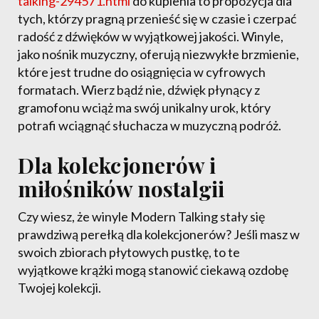
talking-294571.html
do kupienia to propozycja dla
tych, którzy pragną przenieść się w czasie i czerpać
radość z dźwięków w wyjątkowej jakości. Winyle,
jako nośnik muzyczny, oferują niezwykłe brzmienie,
które jest trudne do osiągnięcia w cyfrowych
formatach. Wierz bądź nie, dźwięk płynący z
gramofonu wciąż ma swój unikalny urok, który
potrafi wciągnąć słuchacza w muzyczną podróż.
Dla kolekcjonerów i
miłośników nostalgii
Czy wiesz, że winyle Modern Talking stały się
prawdziwą perełką dla kolekcjonerów? Jeśli masz w
swoich zbiorach płytowych pustkę, to te
wyjątkowe krążki mogą stanowić ciekawą ozdobę
Twojej kolekcji.