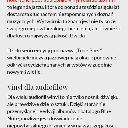
to legenda jazzu, która od ponad sześćdziesięciu lat
dostarcza słuchaczom niezapomnianych doznań
muzycznych. Wytwórnia ta znana jest nie tylko ze
swojego niepowtarzalnego brzmienia, ale również z
dbałości o najwyższą jakość dźwięku.
Dzięki serii reedycji pod nazwą „Tone Poet”
wielbiciele muzyki jazzowej mają okazję ponownie
odkryć arcydzieła znanych artystów w zupełnie
nowym świetle.
Vinyl dla audiofilów
Dla wielu audiofili winyl to nie tylko nośnik dźwięku,
ale prawdziwe dzieło sztuki. Dzięki starannie
przemyślanej reedycji albumów z katalogu Blue
Note, możliwe jest doświadczenie
niepowtarzalnego brzmienia w najwyższej jakości.