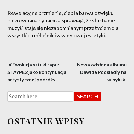
Rewelacyjne brzmienie, ciepła barwa dźwięku i
niezrównana dynamika sprawiają, że słuchanie
muzyki staje się niezapomnianym przeżyciem dla
wszystkich miłośników winylowej estetyki.
Nawigacja
Ewolucja sztuki rapu:
Nowa odsłona albumu
wpisu
STAYPE2 jako kontynuacja
Dawida Podsiadły na
artystycznej podróży
winylu
OSTATNIE WPISY