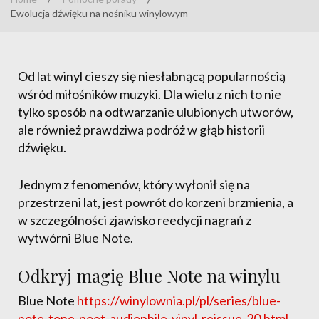
Ewolucja dźwięku na nośniku winylowym
Od lat winyl cieszy się niesłabnącą popularnością
wśród miłośników muzyki. Dla wielu z nich to nie
tylko sposób na odtwarzanie ulubionych utworów,
ale również prawdziwa podróż w głąb historii
dźwięku.
Jednym z fenomenów, który wyłonił się na
przestrzeni lat, jest powrót do korzeni brzmienia, a
w szczególności zjawisko reedycji nagrań z
wytwórni Blue Note.
Odkryj magię Blue Note na winylu
Blue Note
https://winylownia.pl/pl/series/blue-
note-tone-poet-audiophile-vinyl-reissue-20.html