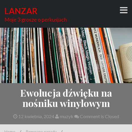
Skip
LANZAR
to
content
Moje 3 grosze o perkusjach
Ewolucja dźwięku na
nośniku winylowym
12 kwietnia, 2024
muzyk
Comment is Closed
Home
/
Pomocne porady
/