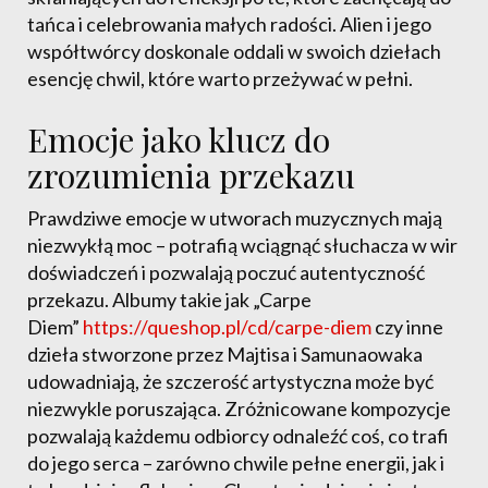
tańca i celebrowania małych radości. Alien i jego
współtwórcy doskonale oddali w swoich dziełach
esencję chwil, które warto przeżywać w pełni.
Emocje jako klucz do
zrozumienia przekazu
Prawdziwe emocje w utworach muzycznych mają
niezwykłą moc – potrafią wciągnąć słuchacza w wir
doświadczeń i pozwalają poczuć autentyczność
przekazu. Albumy takie jak „Carpe
Diem”
https://queshop.pl/cd/carpe-diem
czy inne
dzieła stworzone przez Majtisa i Samunaowaka
udowadniają, że szczerość artystyczna może być
niezwykle poruszająca. Zróżnicowane kompozycje
pozwalają każdemu odbiorcy odnaleźć coś, co trafi
do jego serca – zarówno chwile pełne energii, jak i