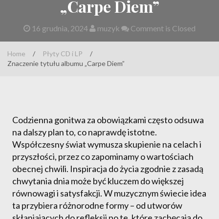
„Carpe Diem”
16 grudnia, 2024
muzyk
Comment is Closed
Home
/
Płyty CD i LP
/
Znaczenie tytułu albumu „Carpe Diem”
Codzienna gonitwa za obowiązkami często odsuwa
na dalszy plan to, co naprawdę istotne.
Współczesny świat wymusza skupienie na celach i
przyszłości, przez co zapominamy o wartościach
obecnej chwili. Inspiracja do życia zgodnie z zasadą
chwytania dnia może być kluczem do większej
równowagi i satysfakcji. W muzycznym świecie idea
ta przybiera różnorodne formy – od utworów
skłaniających do refleksji po te, które zachęcają do