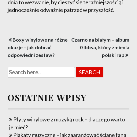
dnia to wezwanie, by cieszyć się teraźniejszością i
jednocześnie odważnie patrzeć w przyszłość.
Nawigacja
Boxy winylowe na różne
Czarno na białym – album
wpisu
okazje – jak dobrać
Gibbsa, który zmienia
odpowiedni zestaw?
polski rap
OSTATNIE WPISY
Płyty winylowe z muzyką rock – dlaczego warto
je mieć?
Plakaty muzyczne – jak zaaranżować ścianę fana