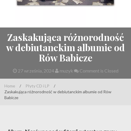
Zaskakująca różnorodność
w debiutanckim albumie od
Rów Babicze
27 września, 2024
muzyk
Comment is Closed
Home
/
Płyty CD i LP
/
Zaskakująca różnorodność w debiutanckim albumie od Rów
Babicze