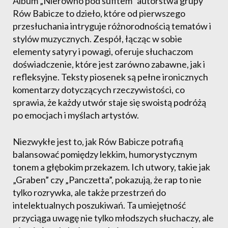
Album „Nierówno pod sufitem” autorstwa grupy
Rów Babicze to dzieło, które od pierwszego
przesłuchania intryguje różnorodnością tematów i
stylów muzycznych. Zespół, łącząc w sobie
elementy satyry i powagi, oferuje słuchaczom
doświadczenie, które jest zarówno zabawne, jak i
refleksyjne. Teksty piosenek są pełne ironicznych
komentarzy dotyczących rzeczywistości, co
sprawia, że każdy utwór staje się swoistą podróżą
po emocjach i myślach artystów.
Niezwykłe jest to, jak Rów Babicze potrafią
balansować pomiędzy lekkim, humorystycznym
tonem a głębokim przekazem. Ich utwory, takie jak
„Graben” czy „Panczetta”, pokazują, że rap to nie
tylko rozrywka, ale także przestrzeń do
intelektualnych poszukiwań. Ta umiejętność
przyciąga uwagę nie tylko młodszych słuchaczy, ale