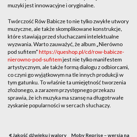
muzyki jest innowacyjne i oryginalne.
Twórczość Rów Babicze to nie tylko zwykłe utwory
muzyczne, ale także skomplikowane konstrukcje,
które stawiają przed słuchaczami intelektualne
wyzwania. Warto zauważyć, że album „Nierówno
pod sufitem”
https://queshop.pl/cd/row-babicze-
nierowno-pod-sufitem
jest nie tylko manifestem
artystycznym, ale także formą dialogu z odbiorcami,
co czyni go wyjątkowym na tle innych produkcji w
tym gatunku. To właśnie ta umiejętność tworzenia
złożonego, a zarazem przystępnego przekazu
sprawia, że ich muzyka ma szansę na długotrwałe
zyskanie popularności w sercach słuchaczy.
Nawigacja
Jakość dźwięku i walory
Moby Reprise – wersja na